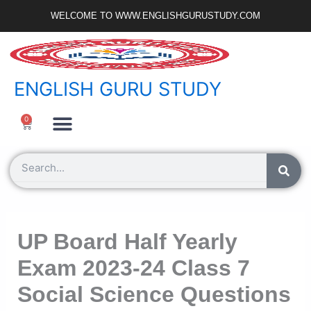
Skip
WELCOME TO WWW.ENGLISHGURUSTUDY.COM
to
content
ENGLISH GURU STUDY
Ncert Zone
Sample Paper
Jobs Portal
0
Cart
Search
UP Board Half Yearly
Exam 2023-24 Class 7
Social Science Questions